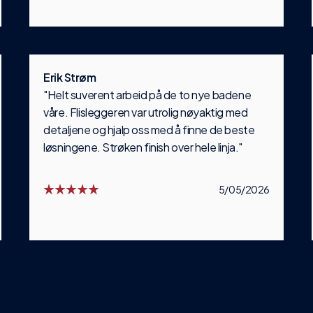
Erik Strøm
"Helt suverent arbeid på de to nye badene
våre. Flisleggeren var utrolig nøyaktig med
detaljene og hjalp oss med å finne de beste
løsningene. Strøken finish over hele linja."
5/05/2026