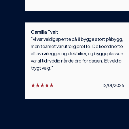
Camilla Tveit
"Vi var veldig spente på å bygge stort påbygg,
men teamet var utrolig proffe. De koordinerte
alt av rørlegger og elektriker, og byggeplassen
var alltid ryddig når de dro for dagen. Et veldig
trygt valg."
12/01/2026