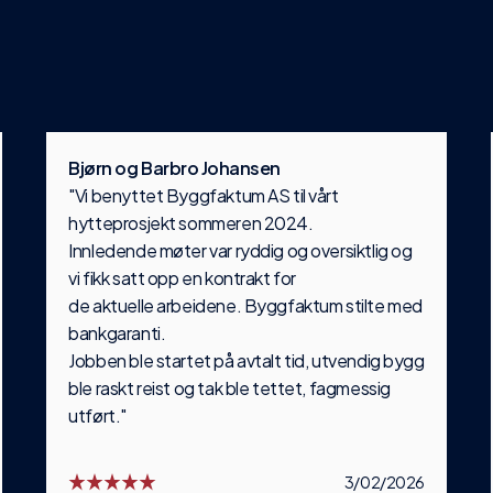
Bjørn og Barbro Johansen
"Vi benyttet Byggfaktum AS til vårt
hytteprosjekt sommeren 2024.
Innledende møter var ryddig og oversiktlig og
vi fikk satt opp en kontrakt for
de aktuelle arbeidene. Byggfaktum stilte med
bankgaranti.
Jobben ble startet på avtalt tid, utvendig bygg
ble raskt reist og tak ble tettet, fagmessig
utført."
3/02/2026