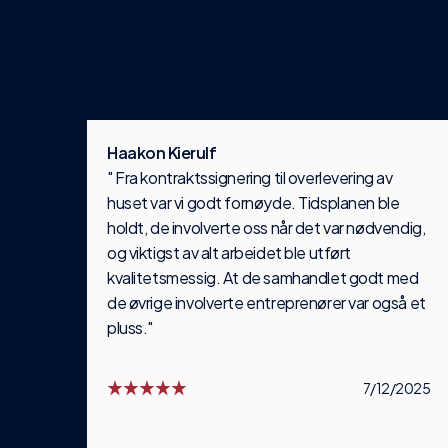
Haakon Kierulf
" Fra kontraktssignering til overlevering av
huset var vi godt fornøyde. Tidsplanen ble
holdt, de involverte oss når det var nødvendig,
og viktigst av alt arbeidet ble utført
kvalitetsmessig. At de samhandlet godt med
de øvrige involverte entreprenører var også et
pluss."
7/12/2025