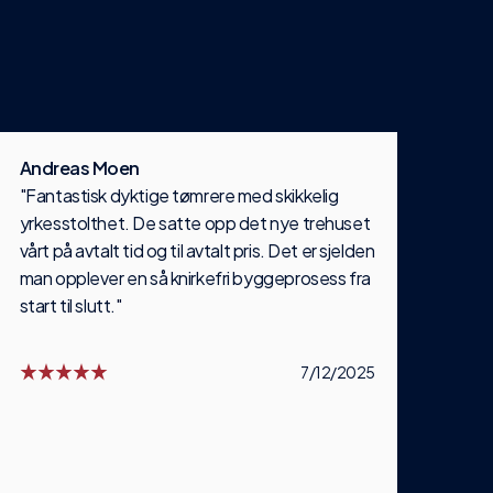
Andreas Moen
"Fantastisk dyktige tømrere med skikkelig
yrkesstolthet. De satte opp det nye trehuset
vårt på avtalt tid og til avtalt pris. Det er sjelden
man opplever en så knirkefri byggeprosess fra
start til slutt."
7/12/2025