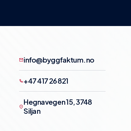
info@byggfaktum.no
+47 417 26 821
Hegnavegen 15, 3748
Siljan