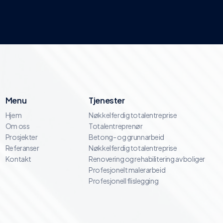
Menu
Tjenester
Hjem
Nøkkelferdig totalentreprise
Om oss
Totalentreprenør
Prosjekter
Betong- og grunnarbeid
Referanser
Nøkkelferdig totalentreprise
Kontakt
Renovering og rehabilitering av boliger
Profesjonelt malerarbeid
Profesjonell flislegging