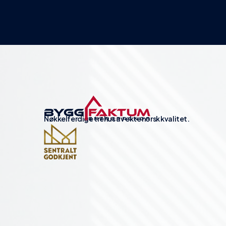
Nøkkelferdige trehus av ekte norsk kvalitet.