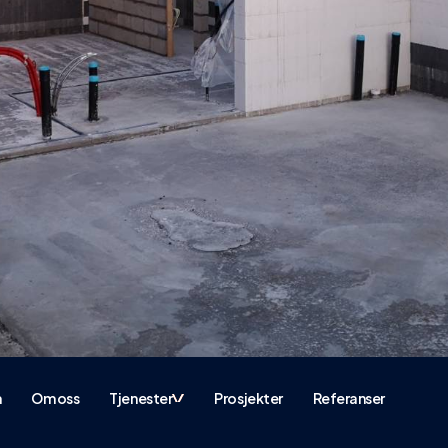
m
Om oss
Tjenester
Prosjekter
Referanser